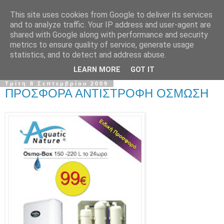
This site uses cookies from Google to deliver its services
and to analyze traffic. Your IP address and user-agent are
shared with Google along with performance and security
metrics to ensure quality of service, generate usage
statistics, and to detect and address abuse.
LEARN MORE
GOT IT
Τρίτη 8 Σεπτεμβρίου 2009
ΠΡΟΣΦΟΡΑ ΑΝΤΙΣΤΡΟΦΗ ΟΣΜΩΣΗ